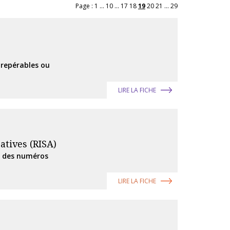
Page :
1
...
10
...
17
18
19
20
21
...
29
 repérables ou
LIRE LA FICHE
atives (RISA)
), des numéros
LIRE LA FICHE