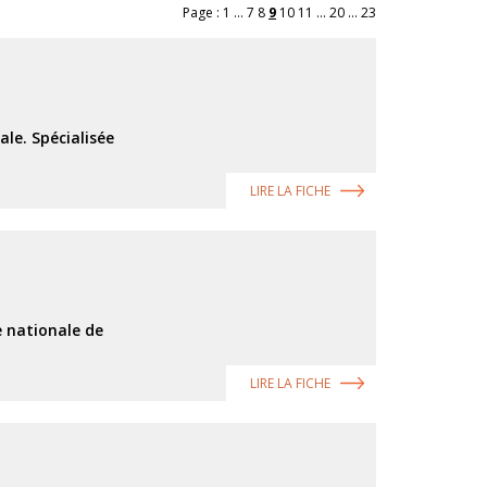
Page :
1
...
7
8
9
10
11
...
20
...
23
le. Spécialisée
LIRE LA FICHE
e nationale de
LIRE LA FICHE