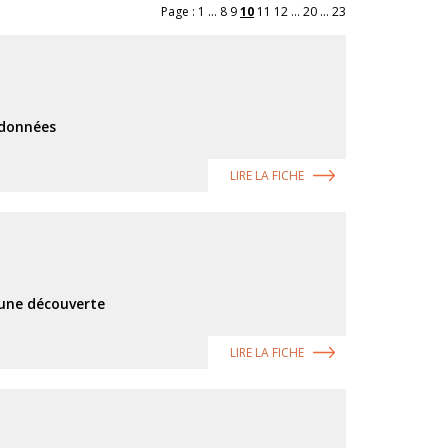
Page :
1
...
8
9
10
11
12
...
20
...
23
e données
LIRE LA FICHE
 une découverte
LIRE LA FICHE