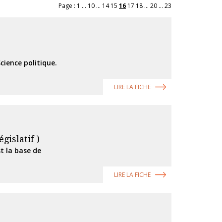
Page :
1
...
10
...
14
15
16
17
18
...
20
...
23
cience politique.
LIRE LA FICHE
gislatif )
t la base de
LIRE LA FICHE