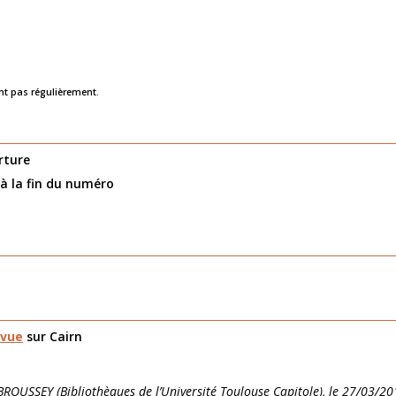
nt pas régulièrement.
n
rture
 à la fin du numéro
evue
sur Cairn
 BROUSSEY (Bibliothèques de l’Université Toulouse Capitole), le 27/03/2