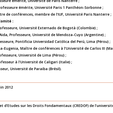
seure émérite, Université de Paris Nanterre ;
rofesseure émérite, Université Paris 1 Panthéon-Sorbonne ;
re de conférences, membre de l’IUF, Université Paris Nanterre ;
omité :
rofesseure, Université Externado de Bogotà (Colombie) ;
Aida, Professeure, Université de Mendoza-Cuyo (Argentine) ;
sseure, Pontificia Universidad Católica del Perú, Lima (Pérou) ;
-Eugenia, Maître de conférences à l’Université de Carlos III (Mad
fesseure, Université de Lima (Pérou) ;
esseur à l’Université de Caligari (Italie) ;
seur, Université de Paraiba (Brésil).
uin 2012
et d’Etudes sur les Droits Fondamentaux (CREDOF) de l’universit