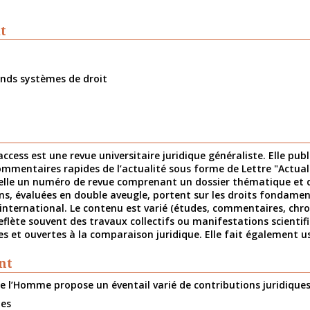
t
nds systèmes de droit
l
ccess est une revue universitaire juridique généraliste. Elle pub
mentaires rapides de l’actualité sous forme de Lettre "Actuali
elle un numéro de revue comprenant un dossier thématique et de
ons, évaluées en double aveugle, portent sur les droits fondame
international. Le contenu est varié (études, commentaires, chro
flète souvent des travaux collectifs ou manifestations scientif
res et ouvertes à la comparaison juridique. Elle fait également
nt
e l’Homme propose un éventail varié de contributions juridiques
ues