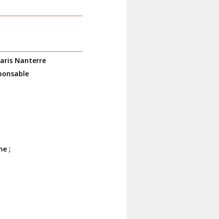
Paris Nanterre
sponsable
ne ;