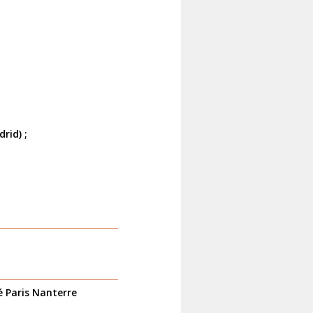
rid) ;
é Paris Nanterre