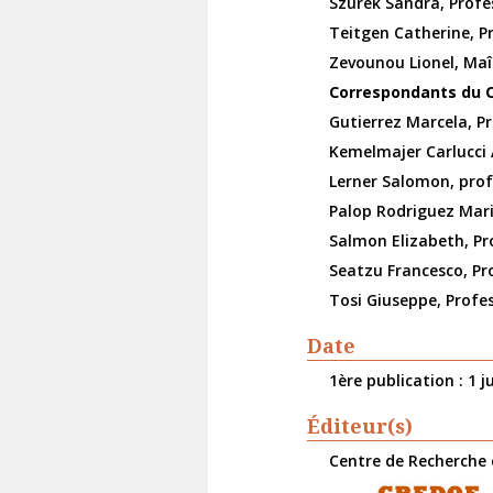
Szurek Sandra, Profes
Teitgen Catherine, P
Zevounou Lionel, Maît
Correspondants du C
Gutierrez Marcela, P
Kemelmajer Carlucci 
Lerner Salomon, profe
Palop Rodriguez Maria
Salmon Elizabeth, Pro
Seatzu Francesco, Prof
Tosi Giuseppe, Profes
Date
1ère publication : 1 j
Éditeur(s)
Centre de Recherche 