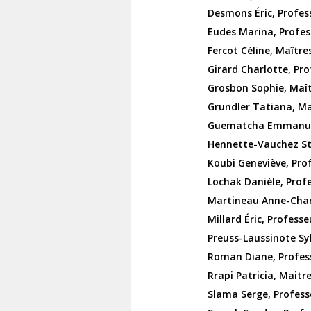
Desmons Éric, Professe
Eudes Marina, Profess
Fercot Céline, Maître
Girard Charlotte, Pro
Grosbon Sophie, Maîtr
Grundler Tatiana, Maî
Guematcha Emmanuel,
Hennette-Vauchez Sté
Koubi Geneviève, Prof
Lochak Danièle, Profe
Martineau Anne-Charl
Millard Éric, Professe
Preuss-Laussinote Syl
Roman Diane, Profess
Rrapi Patricia, Maitr
Slama Serge, Professe