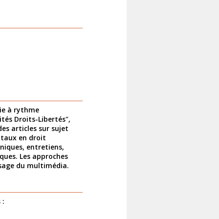
lie à rythme
tés Droits-Libertés",
s articles sur sujet
ntaux en droit
niques, entretiens,
iques. Les approches
 usage du multimédia.
 :