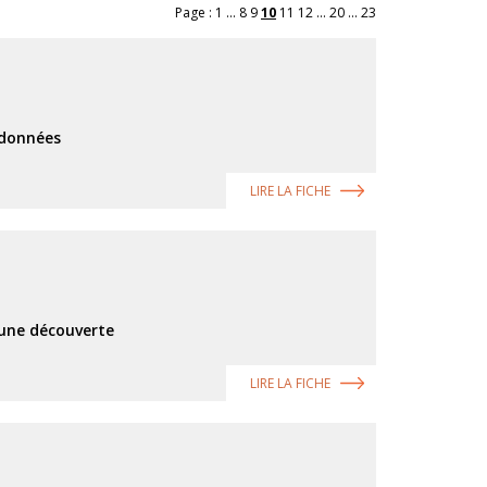
Page :
1
...
8
9
10
11
12
...
20
...
23
e données
LIRE LA FICHE
 une découverte
LIRE LA FICHE