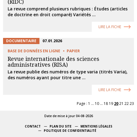
(RIDC)
La revue comprend plusieurs rubriques : Études (articles
de doctrine en droit comparé) Variétés ...
LIRE LA FICHE
DOCUMENTAIRE
07.01.2026
BASE DE DONNÉES EN LIGNE
PAPIER
Revue internationale des sciences
administratives (RISA)
La revue publie des numéros de type varia (titrés Varia),
des numéros ayant pour titre une ...
LIRE LA FICHE
Page :
1
...
10
...
18
19
20
21
22
23
Date de mise à jour 04-08-2026
CONTACT
PLAN DU SITE
MENTIONS LÉGALES
POLITIQUE DE CONFIDENTIALITÉ