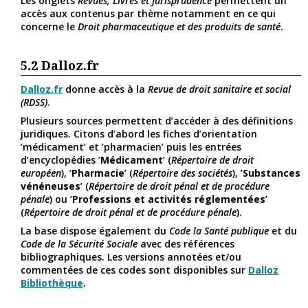
Les onglets
Revues, Livres et Jurisprudence
permettent un
accès aux contenus par thème notamment en ce qui
concerne le
Droit pharmaceutique et des produits de santé
.
5.2
Dalloz.fr
Dalloz.fr
donne accès à la
Revue de droit sanitaire et social
(RDSS)
.
Plusieurs sources permettent d’accéder à des définitions
juridiques. Citons d’abord les fiches d’orientation
’médicament’ et ’pharmacien’ puis les entrées
d’encyclopédies ’
Médicament
’ (
Répertoire de droit
européen
), ’
Pharmacie
’ (
Répertoire des sociétés
), ’
Substances
vénéneuses
’ (
Répertoire de droit pénal et de procédure
pénale
) ou ’
Professions et activités réglementées
’
(
Répertoire de droit pénal et de procédure pénale
).
La base dispose également du
Code la Santé publique
et du
Code de la Sécurité Sociale
avec des références
bibliographiques. Les versions annotées et/ou
commentées de ces codes sont disponibles sur
Dalloz
Bibliothèque
.