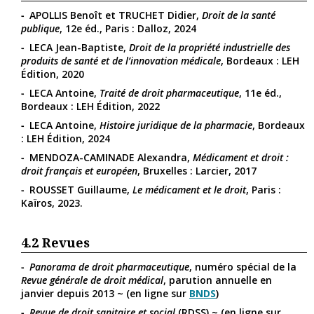
APOLLIS Benoît et TRUCHET Didier,
Droit de la santé
publique
, 12e éd., Paris : Dalloz, 2024
LECA Jean-Baptiste,
Droit de la propriété industrielle des
produits de santé et de l’innovation médicale
, Bordeaux : LEH
Édition, 2020
LECA Antoine,
Traité de droit pharmaceutique
, 11e éd.,
Bordeaux : LEH Édition, 2022
LECA Antoine,
Histoire juridique de la pharmacie
, Bordeaux
: LEH Édition, 2024
MENDOZA-CAMINADE Alexandra,
Médicament et droit :
droit français et européen
, Bruxelles : Larcier, 2017
ROUSSET Guillaume,
Le médicament et le droit
, Paris :
Kaïros, 2023.
4.2
Revues
Panorama de droit pharmaceutique
, numéro spécial de la
Revue générale de droit médical
, parution annuelle en
janvier depuis 2013 ~ (en ligne sur
BNDS
)
Revue de droit sanitaire et social
(RDSS) ~ (en ligne sur