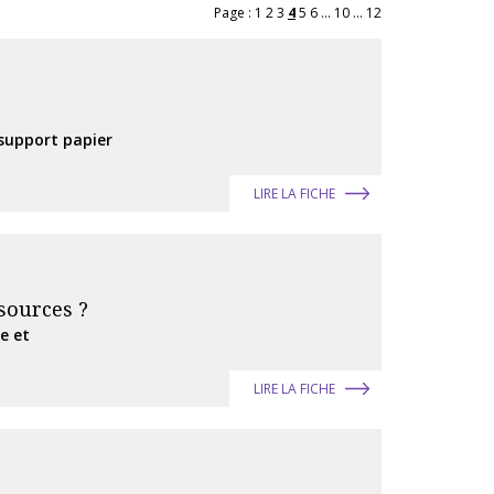
Page :
1
2
3
4
5
6
...
10
...
12
 support papier
LIRE LA FICHE
sources ?
e et
LIRE LA FICHE