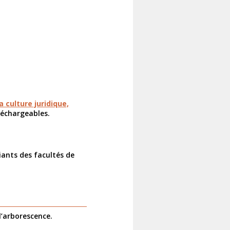
a culture juridique,
léchargeables.
iants des facultés de
l’arborescence.