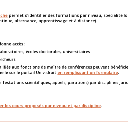
rche
permet d’identifier des formations par niveau, spécialité lo
ontinue, alternance, apprentissage et à distance).
donne accès :
aboratoires, écoles doctorales, universitaires
ercheurs
alifiés aux fonctions de maître de conférences peuvent bénéfici
lle sur le portail Univ-droit
en remplissant un formulaire
.
ifestations scientifiques, appels, parutions) par disciplines juri
rer les cours proposés par niveau et par discipline
.