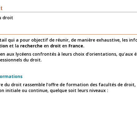
t
 droit
tail qui a pour objectif de réunir, de manière exhaustive, les in
tion
et la
recherche
en
droit
en
France.
bien aux lycéens confrontés à leurs choix d’orientations, qu’aux 
fessionnels du droit.
formations
ire du droit rassemble l’offre de formation des facultés de droit,
n initiale ou continue, quelque soit leurs niveaux :