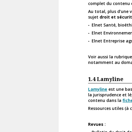
complet du contenu 
Au total, plus d’une
sujet
droit et sécuri
Elnet Santé, bioét
Elnet Environnemen
Elnet Entreprise agr
Voir aussi la rubriqu
notamment au domain
1.4
Lamyline
Lamyline
est une bas
la jurisprudence et l
contenu dans la
fich
Ressources utiles (à 
Revues
: