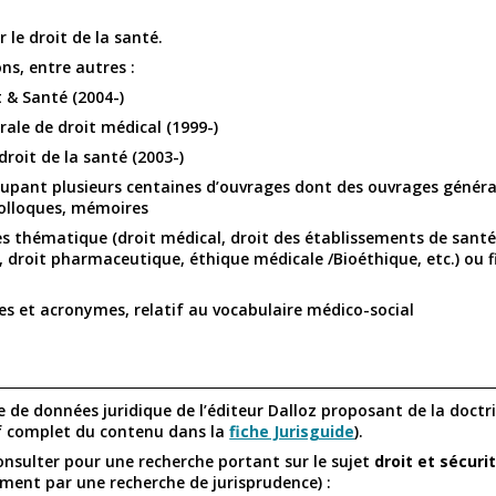
 le droit de la santé.
ons, entre autres :
t & Santé (2004-)
rale de droit médical (1999-)
droit de la santé (2003-)
oupant plusieurs centaines d’ouvrages dont des ouvrages généra
colloques, mémoires
ès thématique (droit médical, droit des établissements de santé,
s, droit pharmaceutique, éthique médicale /Bioéthique, etc.) ou f
les et acronymes, relatif au vocabulaire médico-social
e de données juridique de l’éditeur Dalloz proposant de la doctri
tif complet du contenu dans la
fiche Jurisguide
).
onsulter pour une recherche portant sur le sujet
droit et sécuri
ment par une recherche de jurisprudence) :