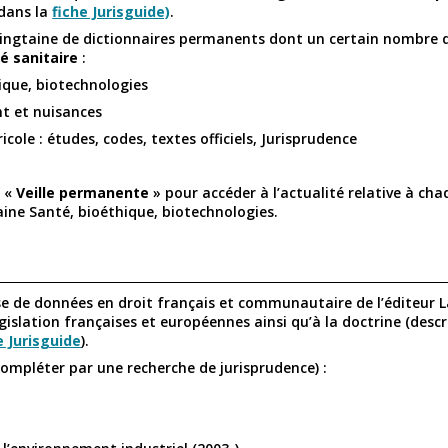
dans la
fiche Jurisguide)
.
 vingtaine de dictionnaires permanents dont un certain nombre d
té sanitaire
:
hique, biotechnologies
t et nuisances
icole : études, codes, textes officiels, Jurisprudence
e «
Veille permanente
» pour accéder à l’actualité relative à ch
e Santé, bioéthique, biotechnologies.
e de données en droit français et communautaire de l’éditeur 
égislation françaises et européennes ainsi qu’à la doctrine (desc
e Jurisguide
).
compléter par une recherche de jurisprudence) :