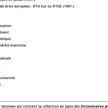
 de droit européen : RTD Eur ou RTDE (1991-)
mation
ement
ublique
a pêche maritime
pénale
:
nuisances
e
 données qui contient la collection en ligne des
Dictionnaires 