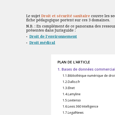
Le sujet
Droit et sécurité sanitaire
couvre les se
fiche
pédagogique
portent sur ces 3 domaines.
N.B. : En complément de ce panorama des ressou
présentes dans Jurisguide :
Droit de l’environnement
Droit médical
PLAN DE L’ARTICLE
1. Bases de données commercia
1.1.Bibliothèque numérique de droit
1.2.Dalloz.fr
1.3.Elnet
1.4.Lamyline
1.5.Lextenso
1.6.Lexis 360 Intelligence
1.7.LegalNews