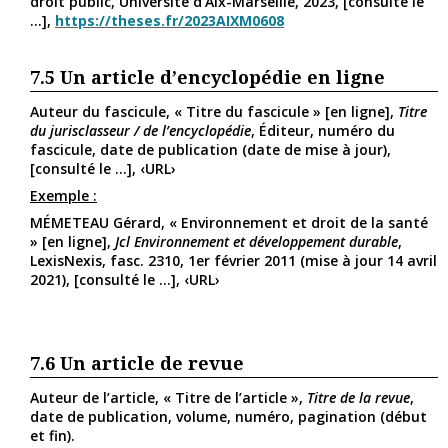
droit public, Université d’Aix-Marseille, 2023, [consulté le
...],
https://theses.fr/2023AIXM0608
7.5
Un article d’encyclopédie en ligne
Auteur du fascicule, « Titre du fascicule » [en ligne],
Titre
du jurisclasseur / de l’encyclopédie
, Éditeur, numéro du
fascicule, date de publication (date de mise à jour),
[consulté le ...], ‹URL›
Exemple :
MÉMETEAU Gérard, « Environnement et droit de la santé
» [en ligne],
Jcl Environnement et développement durable
,
LexisNexis, fasc. 2310, 1er février 2011 (mise à jour 14 avril
2021), [consulté le ...], ‹URL›
7.6
Un article de revue
Auteur de l’article, « Titre de l’article »,
Titre de la revue
,
date de publication, volume, numéro, pagination (début
et fin).