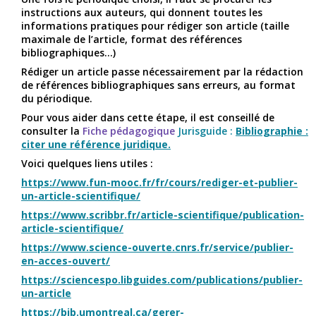
instructions aux auteurs, qui donnent toutes les
informations pratiques pour rédiger son article (taille
maximale de l’article, format des références
bibliographiques...)
Rédiger un article passe nécessairement par la rédaction
de références bibliographiques sans erreurs, au format
du périodique.
Pour vous aider dans cette étape, il est conseillé de
consulter la
Fiche pédagogique
Jurisguide :
Bibliographie :
citer une référence juridique.
Voici quelques liens utiles :
https://www.fun-mooc.fr/fr/cours/rediger-et-publier-
un-article-scientifique/
https://www.scribbr.fr/article-scientifique/publication-
article-scientifique/
https://www.science-ouverte.cnrs.fr/service/publier-
en-acces-ouvert/
https://sciencespo.libguides.com/publications/publier-
un-article
https://bib.umontreal.ca/gerer-