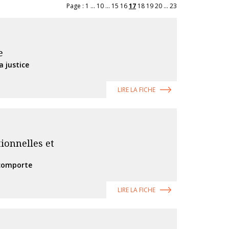
Page :
1
...
10
...
15
16
17
18
19
20
...
23
e
 justice
LIRE LA FICHE
tionnelles et
 comporte
LIRE LA FICHE