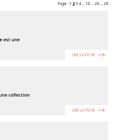
Page :
1
2
3
4
...
10
...
20
...
29
e est une
LIRE LA FICHE
une collection
LIRE LA FICHE